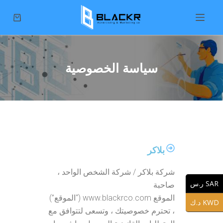
S
k
i
p
سياسة الخصوصية
t
o
c
o
n
t
بلاكر
e
n
شركة بلاكر / شركة الشخص الواحد ،
t
SAR ر.س
صاحبة
الموقع www.blackrco.com (“الموقع”)
KWD د.ك
، تحترم خصوصيتك ، وتسعى لتتوافق مع