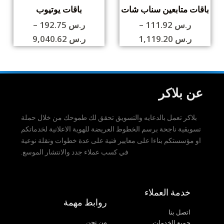
باقات متابعين سناب شات
باقات يوتيوب
ر.س
111.92
–
ر.س
192.75
–
ر.س
1,119.20
ر.س
9,040.62
عن بلاكر
بلاكر تعمل بالدعايه والتسويق تحقق لك طموحك من خلال حملة
تسويقية ناجحة برسم الخطوط العريضة للهوية الاعلانية لخدماتكم
او مؤسستكم بناءا على معايير فنية على عدة خطوات ونقلة نوعية
في كسب عملاء جدد والانتشار الموسع
.
خدمة العملاء
روابط مهمة
اتصل بنا
من نحن
جميع الخدمات