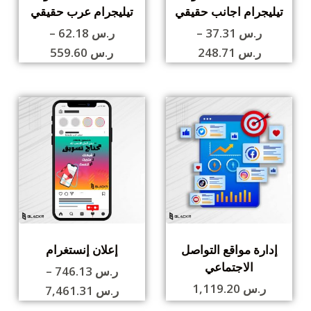
تيليجرام اجانب حقيقي
تيليجرام عرب حقيقي
ر.س
37.31
–
ر.س
62.18
–
ر.س
248.71
ر.س
559.60
إدارة مواقع التواصل
إعلان إنستغرام
الاجتماعي
ر.س
746.13
–
ر.س
1,119.20
ر.س
7,461.31