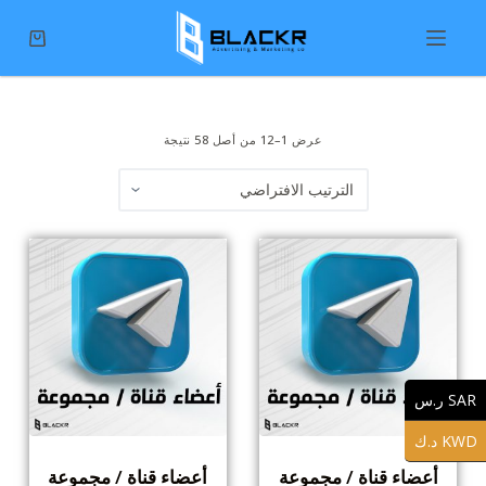
S
k
i
p
عرض 1–12 من أصل 58 نتيجة
t
o
c
o
n
t
e
n
t
SAR ر.س
KWD د.ك
أعضاء قناة / مجموعة
أعضاء قناة / مجموعة