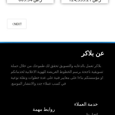
NEXT
عن بلاكر
بلاكر تعمل بالدعايه والتسويق تحقق لك طموحك من خلال حملة
تسويقية ناجحة برسم الخطوط العريضة للهوية الاعلانية لخدماتكم
او مؤسستكم بناءا على معايير فنية على عدة خطوات ونقلة نوعية
في كسب عملاء جدد والانتشار الموسع
.
خدمة العملاء
روابط مهمة
اتصل بنا