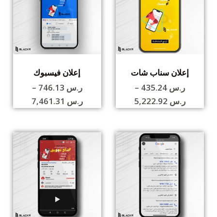
إعلان سناب شات
إعلان فيسبوك
ر.س
435.24
–
ر.س
746.13
–
ر.س
5,222.92
ر.س
7,461.31