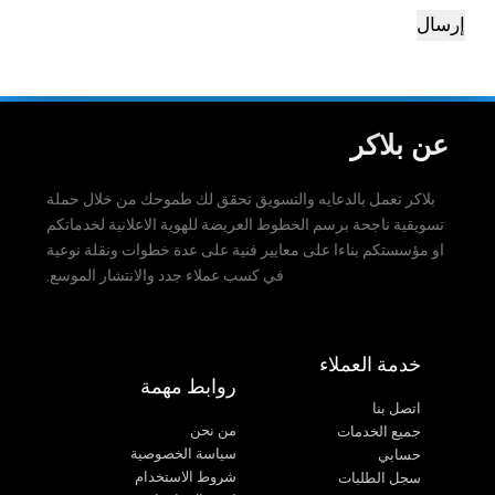
إرسال
عن بلاكر
بلاكر تعمل بالدعايه والتسويق تحقق لك طموحك من خلال حملة
تسويقية ناجحة برسم الخطوط العريضة للهوية الاعلانية لخدماتكم
او مؤسستكم بناءا على معايير فنية على عدة خطوات ونقلة نوعية
في كسب عملاء جدد والانتشار الموسع
.
خدمة العملاء
روابط مهمة
اتصل بنا
من نحن
جميع الخدمات
سياسة الخصوصية
حسابي
شروط الاستخدام
سجل الطلبات