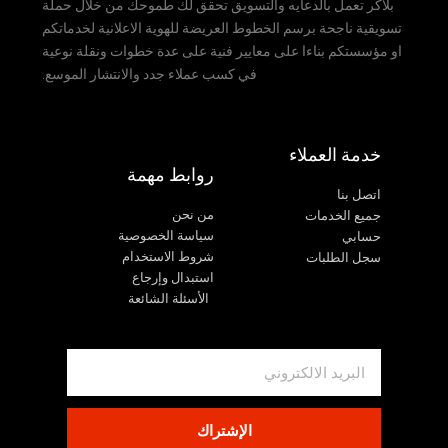
بلاكر تعمل بالدعايه والتسويق تحقق لك طموحك من خلال حملة
تسويقية ناجحة برسم الخطوط العريضة للهوية الاعلانية لخدماتكم
او مؤسستكم بناءا على معايير فنية على عدة خطوات ونقلة نوعية
في كسب عملاء جدد والانتشار الموسع
.
خدمة العملاء
روابط مهمة
اتصل بنا
من نحن
جميع الخدمات
سياسة الخصوصية
حسابي
شروط الاستخدام
سجل الطلبات
استبدال وإرجاع
الأسئلة الشائعة
الإشتراك