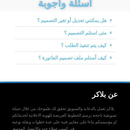
أسئلة وأجوبة
هل يمكنني تعديل أو تغير التصميم ؟
متى استلم التصميم ؟
كيف يتم تنفيذ الطلب ؟
كيف أستلم ملف تصميم الفاتورة ؟
عن بلاكر
بلاكر تعمل بالدعايه والتسويق تحقق لك طموحك من خلال حملة
تسويقية ناجحة برسم الخطوط العريضة للهوية الاعلانية لخدماتكم
او مؤسستكم بناءا على معايير فنية على عدة خطوات ونقلة نوعية
في كسب عملاء جدد والانتشار الموسع
.